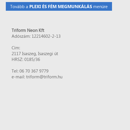
Tovább a
menüre
PLEXI ÉS FÉM MEGMUNKÁLÁS
Triform Neon Kft
Adószám: 12214602-2-13
Cím:
2117 Isaszeg, Isaszegi út
HRSZ: 0185/36
Tel: 06 70 367 9779
e-mail: triform@triform.hu