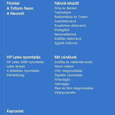
Főoldal
Nálunk készült
A Triform Neon
Fólia és Banner
Tetőreklám
A Neonról
Reklámtábla és Totem
Autódekoráció
Roadshow dekoráció
Élvilágítók
Neonreklámok
Kiállítás dekoráció
Egyedi bútorok
HP Latex nyomtatás
Mit csinálunk
HP Latex 3000 nyomtatás
Grafika és reklámtervezés
Latex tények
Neon reklám
A tökéletes nyomtatás
CNC megmunkálás
Elérhetőség
Digitális nyomtatás
Fóliavágás
Habvágás
Plexi és fém megmunkálás
Villanyszerelés
Kapcsolat