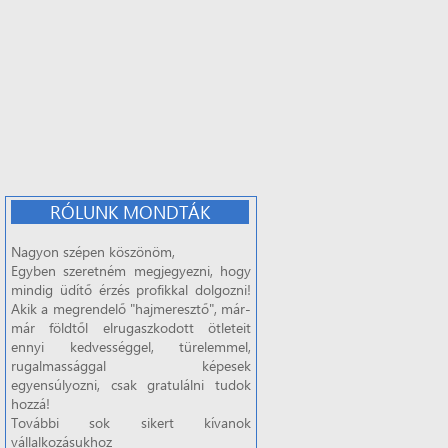
RÓLUNK MONDTÁK
Nagyon szépen köszönöm,
Egyben szeretném megjegyezni, hogy
mindig üdítő érzés profikkal dolgozni!
Akik a megrendelő "hajmeresztő", már-
már földtől elrugaszkodott ötleteit
ennyi kedvességgel, türelemmel,
rugalmassággal képesek
egyensúlyozni, csak gratulálni tudok
hozzá!
További sok sikert kívanok
vállalkozásukhoz