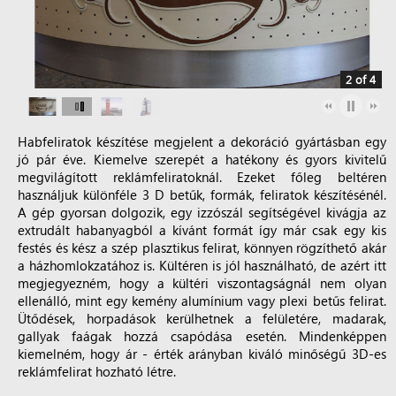
2 of 4
Habfeliratok készítése megjelent a dekoráció gyártásban egy
jó pár éve. Kiemelve szerepét a hatékony és gyors kivitelű
megvilágított reklámfeliratoknál. Ezeket főleg beltéren
használjuk különféle 3 D betűk, formák, feliratok készítésénél.
A gép gyorsan dolgozik, egy izzószál segítségével kivágja az
extrudált habanyagból a kívánt formát így már csak egy kis
festés és kész a szép plasztikus felirat, könnyen rögzíthető akár
a házhomlokzatához is. Kültéren is jól használható, de azért itt
megjegyezném, hogy a kültéri viszontagságnál nem olyan
ellenálló, mint egy kemény alumínium vagy plexi betűs felirat.
Ütődések, horpadások kerülhetnek a felületére, madarak,
gallyak faágak hozzá csapódása esetén. Mindenképpen
kiemelném, hogy ár - érték arányban kiváló minőségű 3D-es
reklámfelirat hozható létre.